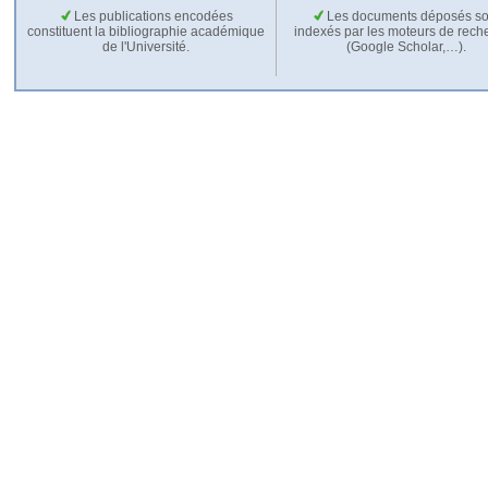
Les publications encodées
Les documents déposés so
constituent la bibliographie académique
indexés par les moteurs de rech
de l'Université.
(Google Scholar,…).