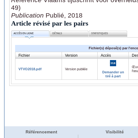
49)
Publication
Publié, 2018
Article révisé par les pairs
ACCÈS EN LIGNE
DÉTAILS
STATISTIQUES
Fichier(s) déposé(s) par l'enc
Fichier
Version
Accès
Des
Œuv
VTVO2018.pdf
Version publiée
l'œ
Demander un
tiré à part
Référencement
Visibilité