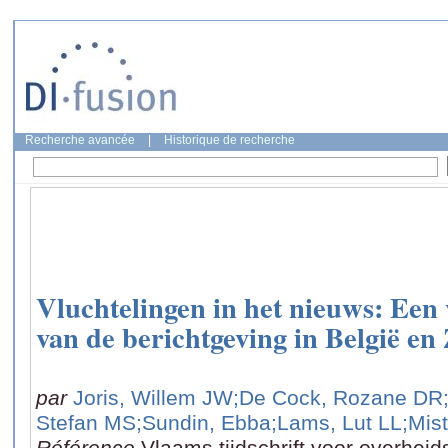
Recherche avancée
|
Historique de recherche
Vluchtelingen in het nieuws: Een 
van de berichtgeving in België en
par
Joris, Willem JW
;De Cock, Rozane DR
Stefan MS
;Sundin, Ebba
;Lams, Lut LL
;Mis
Référence
Vlaams tijdschrift voor overhe