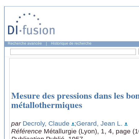
Recherche avancée
|
Historique de recherche
Mesure des pressions dans les bo
métallothermiques
par
Decroly, Claude
;Gerard, Jean L.
Référence
Métallurgie (Lyon), 1, 4, page (
Publication
Publié, 1957