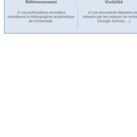
Référencement
Visibilité
Les publications encodées
Les documents déposés so
constituent la bibliographie académique
indexés par les moteurs de rech
de l'Université.
(Google Scholar,…).