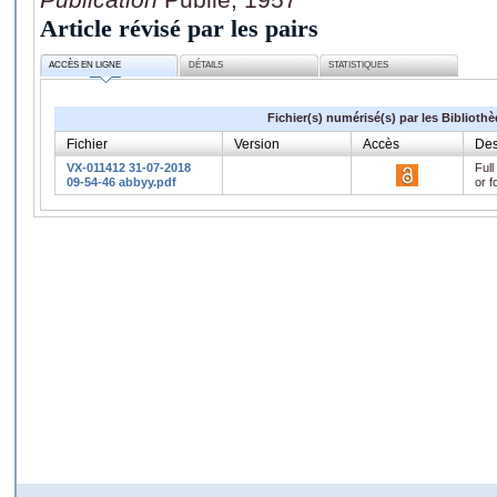
Article révisé par les pairs
ACCÈS EN LIGNE
DÉTAILS
STATISTIQUES
Fichier(s) numérisé(s) par les Biblioth
Fichier
Version
Accès
Des
VX-011412 31-07-2018
Full
09-54-46 abbyy.pdf
or f