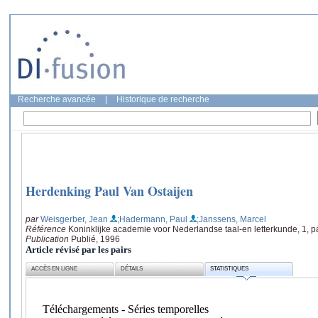
Recherche avancée
|
Historique de recherche
Herdenking Paul Van Ostaijen
par
Weisgerber, Jean
;Hadermann, Paul
;Janssens, Marcel
Référence
Koninklijke academie voor Nederlandse taal-en letterkunde, 1, p
Publication
Publié, 1996
Article révisé par les pairs
ACCÈS EN LIGNE
DÉTAILS
STATISTIQUES