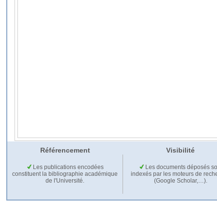
Référencement
Visibilité
Les publications encodées
Les documents déposés so
constituent la bibliographie académique
indexés par les moteurs de rech
de l'Université.
(Google Scholar,…).