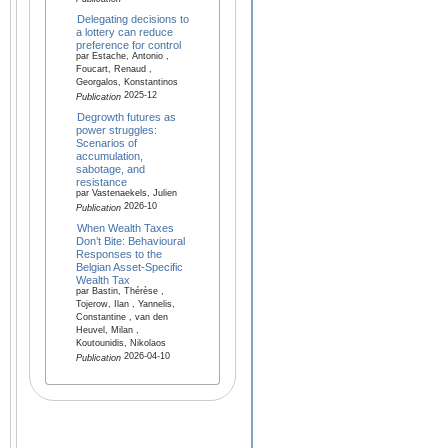
Delegating decisions to
a lottery can reduce
preference for control
par Estache, Antonio ,
Foucart, Renaud ,
Georgalos, Konstantinos
2025-12
Publication
Degrowth futures as
power struggles:
Scenarios of
accumulation,
sabotage, and
resistance
par Vastenaekels, Julien
2026-10
Publication
When Wealth Taxes
Don’t Bite: Behavioural
Responses to the
Belgian Asset-Specific
Wealth Tax
par Bastin, Thérèse ,
Tojerow, Ilan , Yannelis,
Constantine , van den
Heuvel, Milan ,
Koutounidis, Nikolaos
2026-04-10
Publication