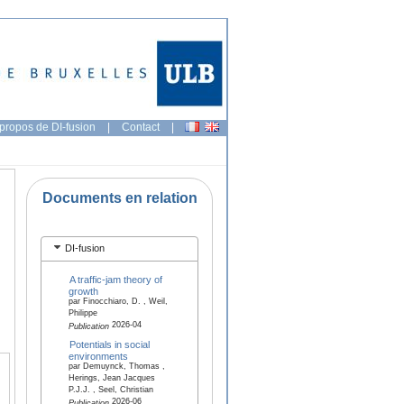
propos de DI-fusion
|
Contact
|
Documents en relation
DI-fusion
A traffic-jam theory of
growth
par Finocchiaro, D. , Weil,
Philippe
2026-04
Publication
Potentials in social
environments
par Demuynck, Thomas ,
Herings, Jean Jacques
P.J.J. , Seel, Christian
2026-06
Publication