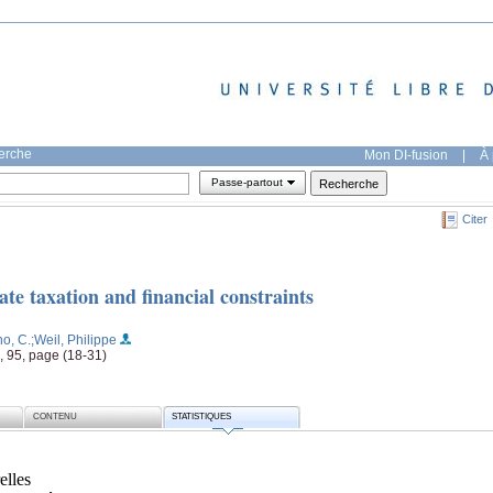
herche
Mon DI-fusion
|
À 
Passe-partout
Citer
ate taxation and financial constraints
no, C.
;Weil, Philippe
, 95, page (18-31)
CONTENU
STATISTIQUES