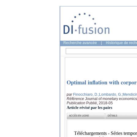
Recherche avancée
|
Historique de rec
Optimal inflation with corpor
par
Finocchiaro, D.
;Lombardo, G.
;Mendici
Référence
Journal of monetary economics
Publication
Publié, 2018-05
Article révisé par les pairs
ACCÈS EN LIGNE
DÉTAILS