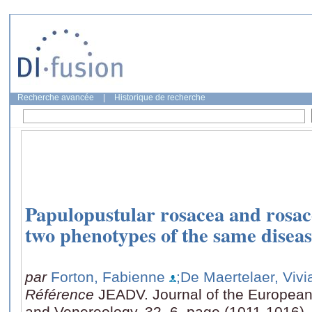
Recherche avancée
|
Historique de recherche
Papulopustular rosacea and rosac
two phenotypes of the same disea
par
Forton, Fabienne
;De Maertelaer, Vivi
Référence
JEADV. Journal of the Europea
and Venereology, 32, 6, page (1011-1016)