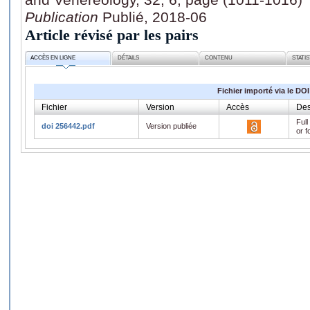
Publication
Publié, 2018-06
Article révisé par les pairs
ACCÈS EN LIGNE
DÉTAILS
CONTENU
STATI
Fichier importé via le DOI
Fichier
Version
Accès
Des
Full
doi 256442.pdf
Version publiée
or f