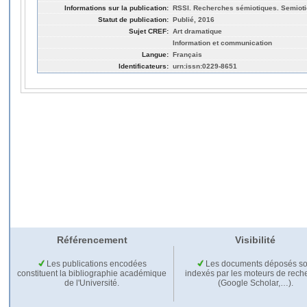
Informations sur la publication:
RSSI. Recherches sémiotiques. Semiotic
Statut de publication:
Publié, 2016
Sujet CREF:
Art dramatique
Information et communication
Langue:
Français
Identificateurs:
urn:issn:0229-8651
Référencement
Visibilité
Les publications encodées
Les documents déposés so
constituent la bibliographie académique
indexés par les moteurs de rech
de l'Université.
(Google Scholar,…).