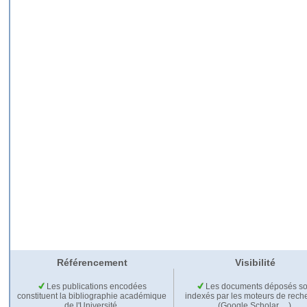
Référencement
Visibilité
Les publications encodées
Les documents déposés so
constituent la bibliographie académique
indexés par les moteurs de rech
de l'Université.
(Google Scholar,…).