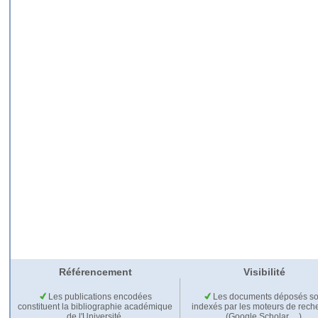
Référencement
Visibilité
Les publications encodées
Les documents déposés so
constituent la bibliographie académique
indexés par les moteurs de rech
de l'Université.
(Google Scholar,…).