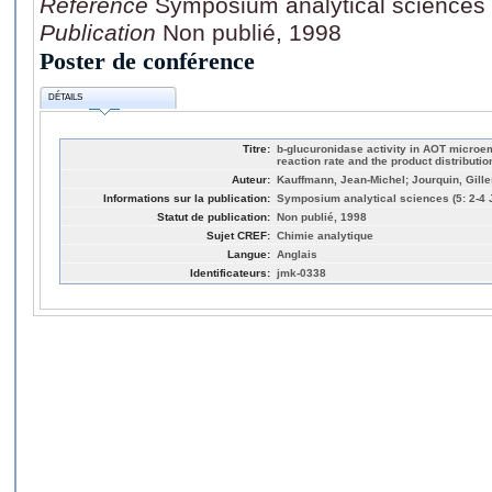
Référence
Symposium analytical sciences 
Publication
Non publié, 1998
Poster de conférence
DÉTAILS
Titre:
b-glucuronidase activity in AOT microem
reaction rate and the product distributio
Auteur:
Kauffmann, Jean-Michel; Jourquin, Gille
Informations sur la publication:
Symposium analytical sciences (5: 2-4 
Statut de publication:
Non publié, 1998
Sujet CREF:
Chimie analytique
Langue:
Anglais
Identificateurs:
jmk-0338