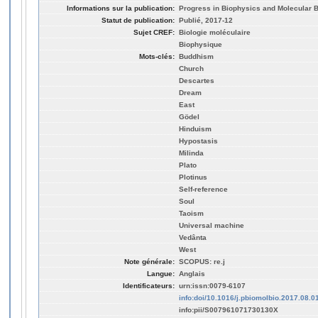
Informations sur la publication:
Progress in Biophysics and Molecular B
Statut de publication:
Publié, 2017-12
Sujet CREF:
Biologie moléculaire
Biophysique
Mots-clés:
Buddhism
Church
Descartes
Dream
East
Gödel
Hinduism
Hypostasis
Milinda
Plato
Plotinus
Self-reference
Soul
Taoism
Universal machine
Vedânta
West
Note générale:
SCOPUS: re.j
Langue:
Anglais
Identificateurs:
urn:issn:0079-6107
info:doi/10.1016/j.pbiomolbio.2017.08.0
info:pii/S007961071730130X