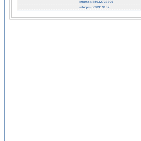
info:scp/85032736909
info:pmid/28919132