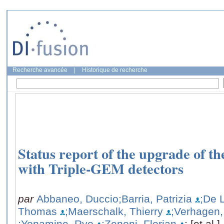
Recherche avancée
|
Historique de recherche
Status report of the upgrade of 
with Triple-GEM detectors
par
Abbaneo, Duccio
;Barria, Patrizia
;De L
Thomas
;Maerschalk, Thierry
;Verhagen,
;Yonamine, Ryo
;Zenoni, Florian
; [et al.]