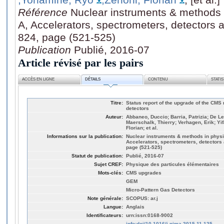
Référence
Nuclear instruments & methods 
A, Accelerators, spectrometers, detectors
824, page (521-525)
Publication
Publié, 2016-07
Article révisé par les pairs
ACCÈS EN LIGNE
DÉTAILS
CONTENU
STATI
Titre:
Status report of the upgrade of the CM
detectors
Auteur:
Abbaneo, Duccio; Barria, Patrizia; De L
Maerschalk, Thierry; Verhagen, Erik; Yi
Florian; et al.
Informations sur la publication:
Nuclear instruments & methods in physi
Accelerators, spectrometers, detectors
page (521-525)
Statut de publication:
Publié, 2016-07
Sujet CREF:
Physique des particules élémentaires
Mots-clés:
CMS upgrades
GEM
Micro-Pattern Gas Detectors
Note générale:
SCOPUS: ar.j
Langue:
Anglais
Identificateurs:
urn:issn:0168-9002
info:doi/10.1016/j.nima.2015.11.125