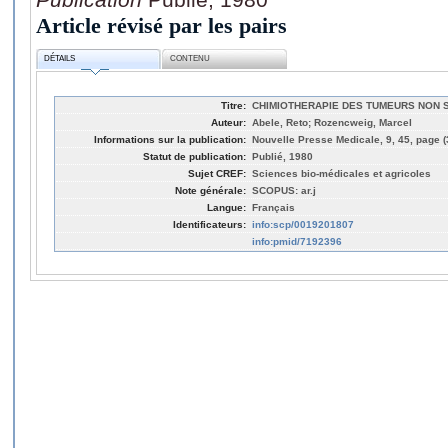
Article révisé par les pairs
DÉTAILS
CONTENU
Titre:
CHIMIOTHERAPIE DES TUMEURS NON 
Auteur:
Abele, Reto; Rozencweig, Marcel
Informations sur la publication:
Nouvelle Presse Medicale, 9, 45, page 
Statut de publication:
Publié, 1980
Sujet CREF:
Sciences bio-médicales et agricoles
Note générale:
SCOPUS: ar.j
Langue:
Français
Identificateurs:
info:scp/0019201807
info:pmid/7192396