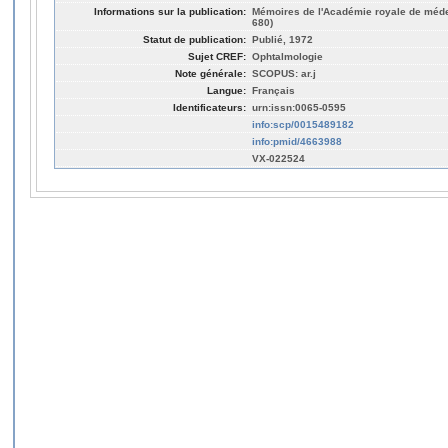
Informations sur la publication:
Mémoires de l'Académie royale de médec
680)
Statut de publication:
Publié, 1972
Sujet CREF:
Ophtalmologie
Note générale:
SCOPUS: ar.j
Langue:
Français
Identificateurs:
urn:issn:0065-0595
info:scp/0015489182
info:pmid/4663988
VX-022524