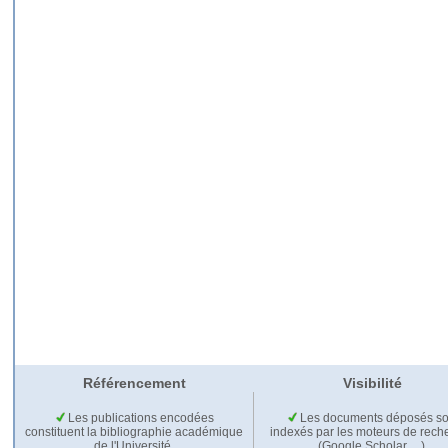
Référencement
Visibilité
Les publications encodées
Les documents déposés so
constituent la bibliographie académique
indexés par les moteurs de rech
de l'Université.
(Google Scholar,…).