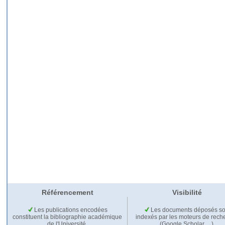
Référencement
Visibilité
Les publications encodées
Les documents déposés so
constituent la bibliographie académique
indexés par les moteurs de rech
de l'Université.
(Google Scholar,…).