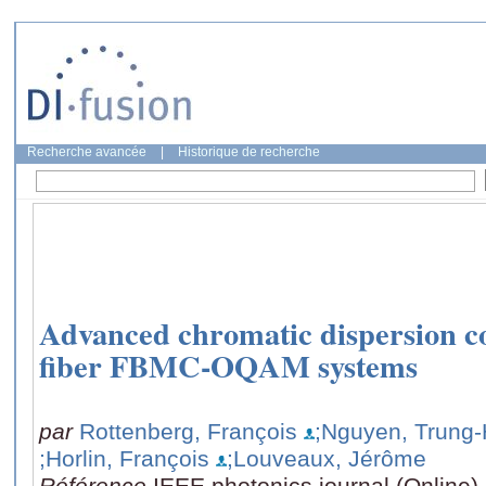
Recherche avancée
|
Historique de recherche
Advanced chromatic dispersion co
fiber FBMC-OQAM systems
par
Rottenberg, François
;Nguyen, Trung-
;Horlin, François
;Louveaux, Jérôme
Référence
IEEE photonics journal (Online),