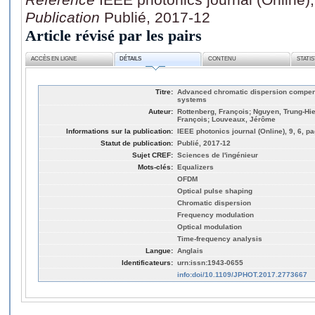
Publication
Publié, 2017-12
Article révisé par les pairs
ACCÈS EN LIGNE
DÉTAILS
CONTENU
STATI
Titre:
Advanced chromatic dispersion compen
systems
Auteur:
Rottenberg, François; Nguyen, Trung-Hie
François; Louveaux, Jérôme
Informations sur la publication:
IEEE photonics journal (Online), 9, 6, pa
Statut de publication:
Publié, 2017-12
Sujet CREF:
Sciences de l'ingénieur
Mots-clés:
Equalizers
OFDM
Optical pulse shaping
Chromatic dispersion
Frequency modulation
Optical modulation
Time-frequency analysis
Langue:
Anglais
Identificateurs:
urn:issn:1943-0655
info:doi/10.1109/JPHOT.2017.2773667