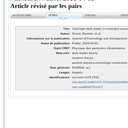
Article révisé par les pairs
ACCÈS EN LIGNE
DÉTAILS
CONTENU
STATI
Titre:
Cold light dark matter in extended see
Auteur:
Teresi, Daniele; et al.
Informations sur la publication:
Journal of Cosmology and Astroparticle
Statut de publication:
Publié, 2018-04-03
Sujet CREF:
Physique des particules élémentaires
Mots-clés:
dark matter theory
neutrino theory
particle physics-cosmology connection
Note générale:
SCOPUS: ar.j
Langue:
Anglais
Identificateurs:
urn:issn:1475-7516
info:doi/10.1088/1475-7516/2018/04/006
info:scp/85047513377