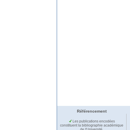
Référencement
Les publications encodées
constituent la bibliographie académique
de l'Université.