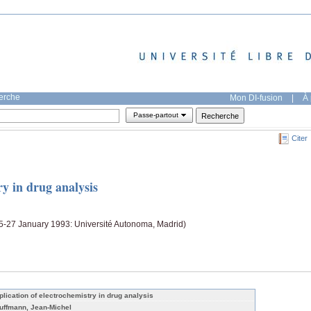
herche
Mon DI-fusion
|
À 
Passe-partout
Citer
ry in drug analysis
5-27 January 1993: Université Autonoma, Madrid)
plication of electrochemistry in drug analysis
uffmann, Jean-Michel