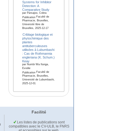
Systems for Inhibitor
Detection: A
Comparative Study
par Parsajoo, Cobra
Faculté de
Publication
Pharmacie, Bruxelles,
Université libre de
Bruxelles, 2025-12-17
Criblage biologique et
phytochimique des
plantes
antituberculeuses
utilisées à Lubumbashi
: Cas de Rothmannia
engleriana (K. Schum.)
Keay
par Numbi Wa Ilunga,
Evodie
Faculté de
Publication
Pharmacie, Bruxelles,
Université de Lubumbashi,
2025-12-01
Facilité
Les listes de publications sont
u
compatibles avec le CV-ULB, le FNRS
et accessibles sur le web.