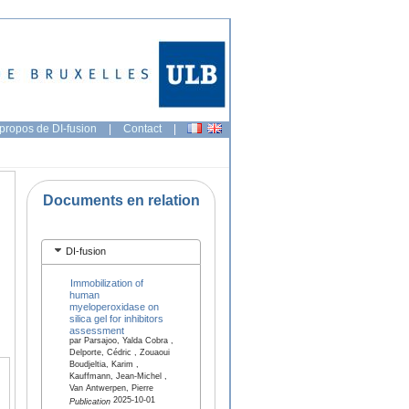
propos de DI-fusion
|
Contact
|
Documents en relation
DI-fusion
Immobilization of
human
myeloperoxidase on
silica gel for inhibitors
assessment
par Parsajoo, Yalda Cobra ,
Delporte, Cédric , Zouaoui
Boudjeltia, Karim ,
Kauffmann, Jean-Michel ,
Van Antwerpen, Pierre
2025-10-01
Publication