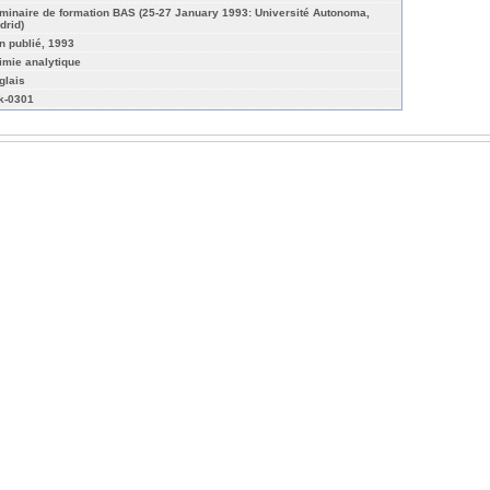
minaire de formation BAS (25-27 January 1993: Université Autonoma,
drid)
n publié, 1993
imie analytique
glais
k-0301