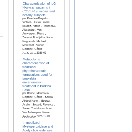
Characterization of IgG
N-glycan patterns in
COVID-19, sepsis and
healthy subjects
par Paredes-Orejudo,
Victoria , Helali, Yosra ,
Bourez, Axelle , Rousseau,
Alexandre , Van
Antwerpen, Pierre ,
Zouaoui Boudjeltia, Karim ,
Piagnerelli, Michaël ,
Marchant, Arnaud ,
Delporte, Cédric
2026-06
Publication
Metabolomic
characterisation of
traditional
phytotherapeutic
formulations used for
snakebite
envenomation
treatment in Burkina
Faso
par Bande, Moumouni ,
Delporte, Cédric , Sakira,
Abdoul Karim , Bourez,
Axelle , Souard, Florence ,
Some, Touridomon Issa ,
Van Antwerpen, Pierre
2025-12-01
Publication
Immobilized
Myeloperoxidase and
Acetylcholinesterase