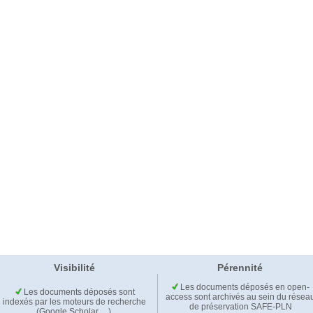
Visibilité
Pérennité
Les documents déposés en open-
Les documents déposés sont
access sont archivés au sein du résea
indexés par les moteurs de recherche
de préservation SAFE-PLN
(Google Scholar,…).