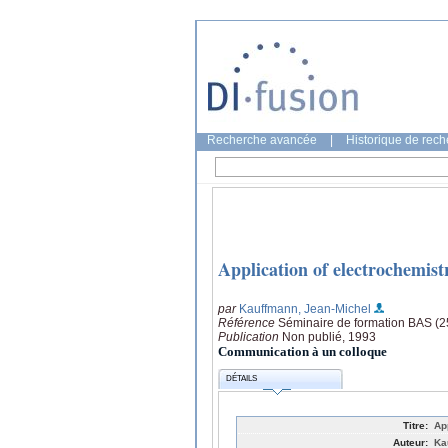
Recherche avancée
|
Historique de rec
Application of electrochemist
par
Kauffmann, Jean-Michel
Référence
Séminaire de formation BAS (2
Publication
Non publié, 1993
Communication à un colloque
DÉTAILS
Titre:
Ap
Auteur:
Ka