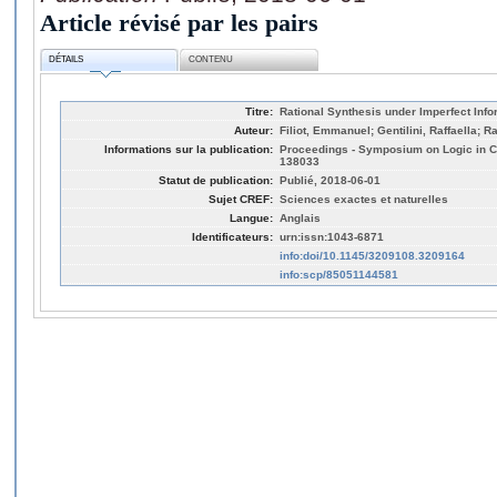
Article révisé par les pairs
DÉTAILS
CONTENU
Titre:
Rational Synthesis under Imperfect Info
Auteur:
Filiot, Emmanuel; Gentilini, Raffaella; 
Informations sur la publication:
Proceedings - Symposium on Logic in C
138033
Statut de publication:
Publié, 2018-06-01
Sujet CREF:
Sciences exactes et naturelles
Langue:
Anglais
Identificateurs:
urn:issn:1043-6871
info:doi/10.1145/3209108.3209164
info:scp/85051144581