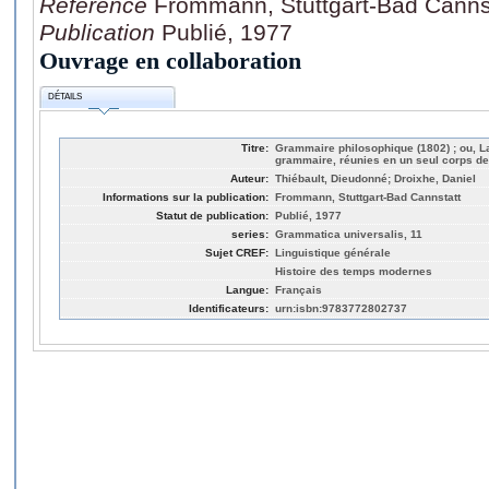
Référence
Frommann, Stuttgart-Bad Canns
Publication
Publié, 1977
Ouvrage en collaboration
DÉTAILS
Titre:
Grammaire philosophique (1802) ; ou, La 
grammaire, réunies en un seul corps de
Auteur:
Thiébault, Dieudonné; Droixhe, Daniel
Informations sur la publication:
Frommann, Stuttgart-Bad Cannstatt
Statut de publication:
Publié, 1977
series:
Grammatica universalis, 11
Sujet CREF:
Linguistique générale
Histoire des temps modernes
Langue:
Français
Identificateurs:
urn:isbn:9783772802737