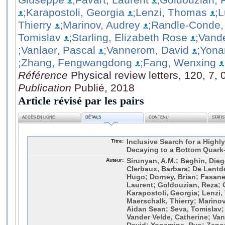
;Karapostoli, Georgia
;Lenzi, Thomas
;L
Thierry
;Marinov, Audrey
;Randle-Conde,
Tomislav
;Starling, Elizabeth Rose
;Vand
;Vanlaer, Pascal
;Vannerom, David
;Yona
;Zhang, Fengwangdong
;Fang, Wenxing
Référence
Physical review letters, 120, 7,
Publication
Publié, 2018
Article révisé par les pairs
ACCÈS EN LIGNE
DÉTAILS
CONTENU
STATI
Titre:
Inclusive Search for a High
Decaying to a Bottom Quark-
Auteur:
Sirunyan, A.M.; Beghin, Die
Clerbaux, Barbara; De Lentde
Hugo; Dorney, Brian; Fasanel
Laurent; Goldouzian, Reza; 
Karapostoli, Georgia; Lenzi,
Maerschalk, Thierry; Marino
Aidan Sean; Seva, Tomislav; 
Vander Velde, Catherine; Van