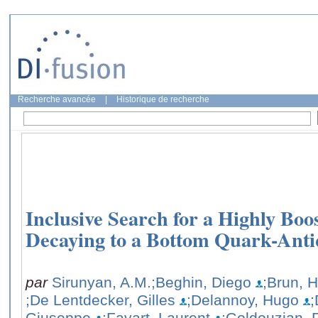
Recherche avancée
|
Historique de recherche
Inclusive Search for a Highly Bo
Decaying to a Bottom Quark-Anti
par
Sirunyan, A.M.
;Beghin, Diego
;Brun, 
;De Lentdecker, Gilles
;Delannoy, Hugo
;
Giuseppe
;Favart, Laurent
;Goldouzian, 