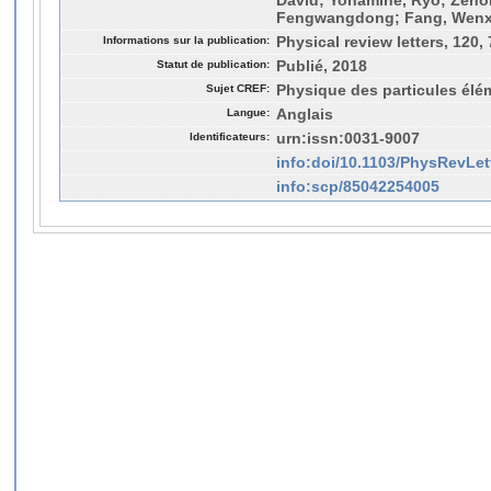
David; Yonamine, Ryo; Zenon
Fengwangdong; Fang, Wenxin
Informations sur la publication:
Physical review letters, 120,
Statut de publication:
Publié, 2018
Sujet CREF:
Physique des particules élé
Langue:
Anglais
Identificateurs:
urn:issn:0031-9007
info:doi/10.1103/PhysRevLet
info:scp/85042254005