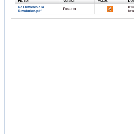
Fichier
Version
Accès
Des
De Lumieres a la
Œuv
Postprint
Revolution.pdf
l'œ