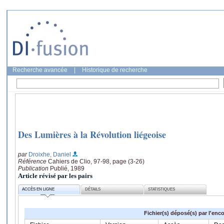
Recherche avancée
|
Historique de recherche
Des Lumières à la Révolution liégeoise
par
Droixhe, Daniel
Référence
Cahiers de Clio, 97-98, page (3-26)
Publication
Publié, 1989
Article révisé par les pairs
ACCÈS EN LIGNE
DÉTAILS
STATISTIQUES
Fichier(s) déposé(s) par l'enc