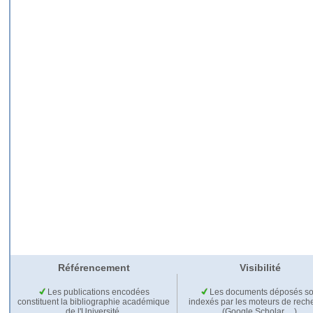
Référencement
Visibilité
Les publications encodées
Les documents déposés so
constituent la bibliographie académique
indexés par les moteurs de rech
de l'Université.
(Google Scholar,…).