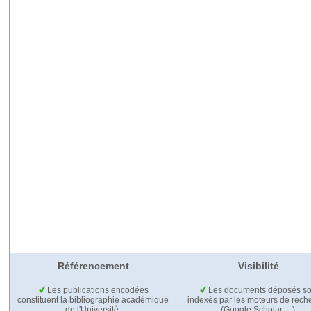
Référencement
Visibilité
Les publications encodées
Les documents déposés so
constituent la bibliographie académique
indexés par les moteurs de rech
de l'Université.
(Google Scholar,…).