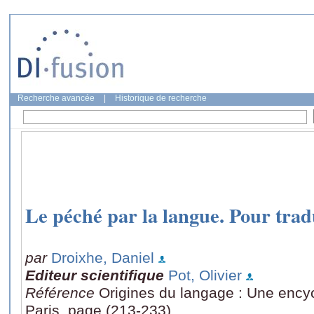
Recherche avancée
|
Historique de recherche
Le péché par la langue. Pour tr
par
Droixhe, Daniel
Editeur scientifique
Pot, Olivier
Référence
Origines du langage : Une encyc
Paris, page (213-233)