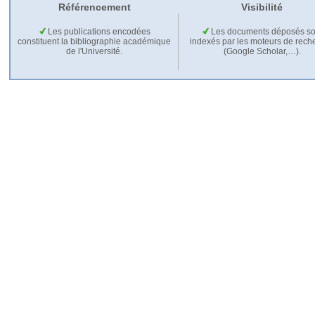
Référencement
Visibilité
Les publications encodées
Les documents déposés so
constituent la bibliographie académique
indexés par les moteurs de rech
de l'Université.
(Google Scholar,…).