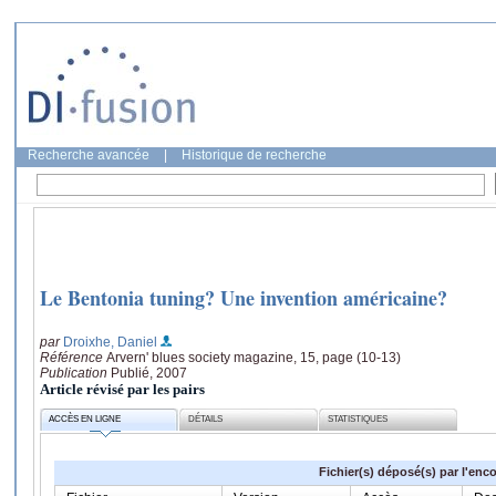
Recherche avancée
|
Historique de recherche
Le Bentonia tuning? Une invention américaine?
par
Droixhe, Daniel
Référence
Arvern' blues society magazine, 15, page (10-13)
Publication
Publié, 2007
Article révisé par les pairs
ACCÈS EN LIGNE
DÉTAILS
STATISTIQUES
Fichier(s) déposé(s) par l'enc