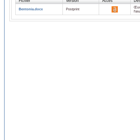
Fichier
Version
Accès
Des
Œuv
Bentonia.docx
Postprint
l'œ