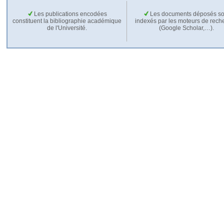
Les publications encodées
Les documents déposés so
constituent la bibliographie académique
indexés par les moteurs de rech
de l'Université.
(Google Scholar,…).