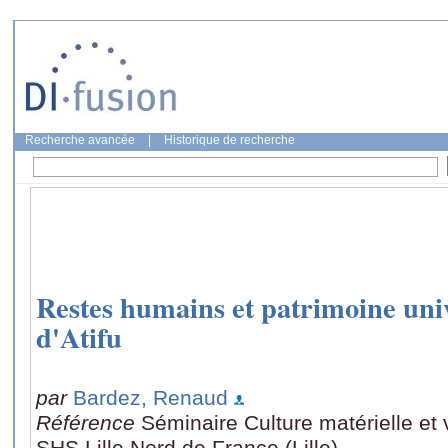
Recherche avancée
|
Historique de recherche
Restes humains et patrimoine unive
d'Atifu
par
Bardez, Renaud
Référence
Séminaire Culture matérielle et 
SHS Lille Nord de France (Lille)