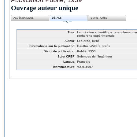
Ouvrage auteur unique
ACCÈS EN LIGNE
DÉTAILS
STATISTIQUES
Titre:
La création scientifique : complément au
recherche expérimentale
Auteur:
Leclercq, René
Informations sur la publication:
Gauthier-Villars, Paris
Statut de publication:
Publié, 1959
Sujet CREF:
Sciences de l'ingénieur
Langue:
Français
Identificateurs:
VX-011097