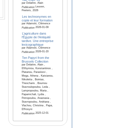
par Delattre, Alain
Leuven,
Publication
Peeters, 2026
Les technonymes en
copte et leur formation
par Adamski, Clémence
2026-01-09
Publication
L’agriculture dans
l’Égypte de l’Antiquité
tardive. Une entreprise
lexicographique
par Adamski, Clémence
2026-01-20
Publication
Ten Papyri from the
Brussels Collection
par Delattre, Alain ,
Efthymiou, Konstantinos ,
Platanou, Paraskevi ,
Mega, Athena , Katsianou,
Nikoletta , Bointas,
Theocharis , Bournou
Stavroulopoulou, Leda ,
Lampropoulou, Maria ,
Papamichali, Lydia ,
Petropoulou, Anastasia ,
Stavropoulou, Andriana ,
Vlachou, Christina , Papa,
Effrosyni
2025-12-01
Publication