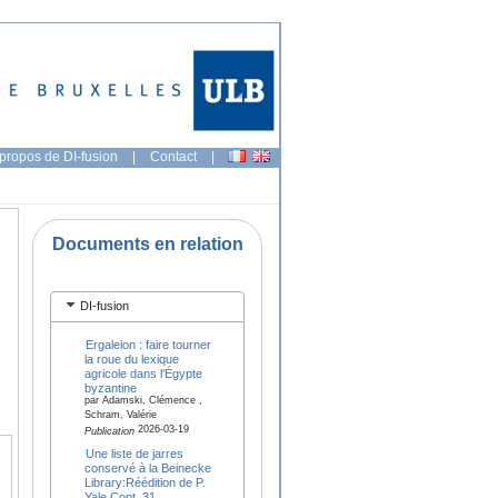
propos de DI-fusion
|
Contact
|
Documents en relation
DI-fusion
Ergaleion : faire tourner
la roue du lexique
agricole dans l'Égypte
byzantine
par Adamski, Clémence ,
Schram, Valérie
2026-03-19
Publication
Une liste de jarres
conservé à la Beinecke
Library:Réédition de P.
Yale Copt. 31