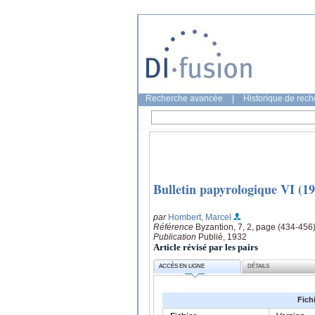
Recherche avancée
|
Historique de rec
Bulletin papyrologique VI (1
par
Hombert, Marcel
Référence
Byzantion, 7, 2, page (434-456
Publication
Publié, 1932
Article révisé par les pairs
ACCÈS EN LIGNE
DÉTAILS
Fich