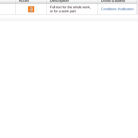
Accès
Description
Droits d'auteur
Full text for the whole work,
Conditions d'utilisation
or for a work part