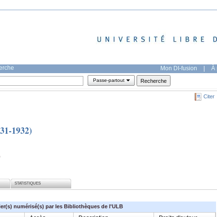
herche
Mon DI-fusion
|
À 
Passe-partout
Citer
931-1932)
)
STATISTIQUES
ier(s) numérisé(s) par les Bibliothèques de l'ULB