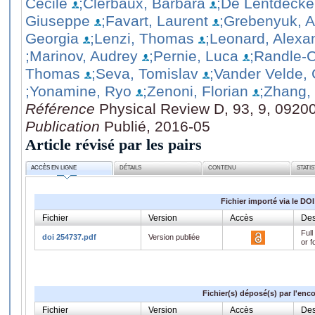
Cécile
;Clerbaux, Barbara
;De Lentdecker
Giuseppe
;Favart, Laurent
;Grebenyuk, A
Georgia
;Lenzi, Thomas
;Leonard, Alexa
;Marinov, Audrey
;Pernie, Luca
;Randle-
Thomas
;Seva, Tomislav
;Vander Velde, 
;Yonamine, Ryo
;Zenoni, Florian
;Zhang
Référence
Physical Review D, 93, 9, 0920
Publication
Publié, 2016-05
Article révisé par les pairs
ACCÈS EN LIGNE
DÉTAILS
CONTENU
STATI
Fichier importé via le DOI
Fichier
Version
Accès
Des
Full
doi 254737.pdf
Version publiée
or f
Fichier(s) déposé(s) par l'enc
Fichier
Version
Accès
Des