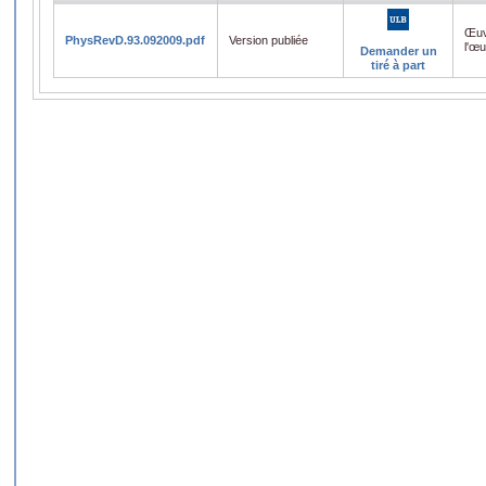
Œuv
PhysRevD.93.092009.pdf
Version publiée
l'œ
Demander un
tiré à part