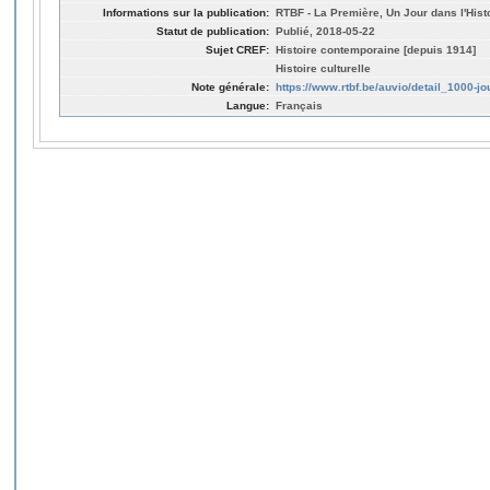
Informations sur la publication:
RTBF - La Première, Un Jour dans l'Hist
Statut de publication:
Publié, 2018-05-22
Sujet CREF:
Histoire contemporaine [depuis 1914]
Histoire culturelle
Note générale:
https://www.rtbf.be/auvio/detail_1000-j
Langue:
Français