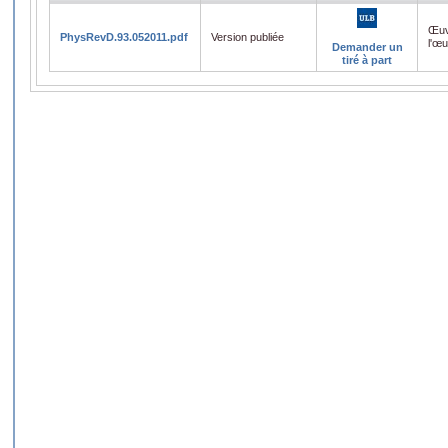
Œuv
PhysRevD.93.052011.pdf
Version publiée
l'œ
Demander un
tiré à part