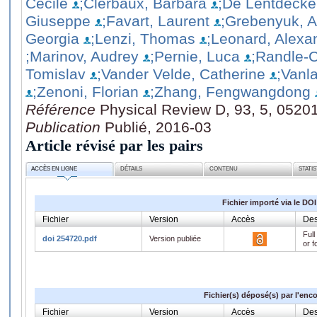
Cécile
;Clerbaux, Barbara
;De Lentdecker
Giuseppe
;Favart, Laurent
;Grebenyuk, A
Georgia
;Lenzi, Thomas
;Leonard, Alexa
;Marinov, Audrey
;Pernie, Luca
;Randle-
Tomislav
;Vander Velde, Catherine
;Vanl
;Zenoni, Florian
;Zhang, Fengwangdong
Référence
Physical Review D, 93, 5, 0520
Publication
Publié, 2016-03
Article révisé par les pairs
ACCÈS EN LIGNE
DÉTAILS
CONTENU
STATI
Fichier importé via le DOI
Fichier
Version
Accès
Des
Full
doi 254720.pdf
Version publiée
or f
Fichier(s) déposé(s) par l'enc
Fichier
Version
Accès
Des