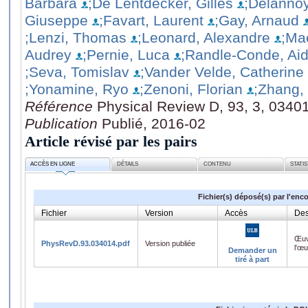
Barbara
;De Lentdecker, Gilles
;Delanno
Giuseppe
;Favart, Laurent
;Gay, Arnaud
;Lenzi, Thomas
;Leonard, Alexandre
;Ma
Audrey
;Pernie, Luca
;Randle-Conde, Ai
;Seva, Tomislav
;Vander Velde, Catherine
;Yonamine, Ryo
;Zenoni, Florian
;Zhang
Référence
Physical Review D, 93, 3, 0340
Publication
Publié, 2016-02
Article révisé par les pairs
ACCÈS EN LIGNE
DÉTAILS
CONTENU
STATI
Fichier(s) déposé(s) par l'enc
Fichier
Version
Accès
Des
Œuv
PhysRevD.93.034014.pdf
Version publiée
l'œ
Demander un
tiré à part