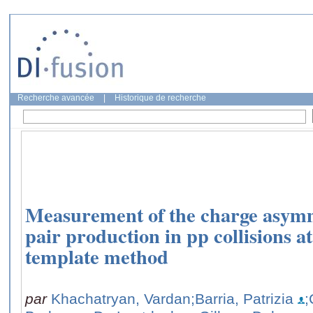
Recherche avancée
|
Historique de recherche
Measurement of the charge asymm
pair production in pp collisions a
template method
par
Khachatryan, Vardan
;Barria, Patrizia
;