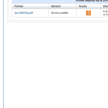
Fichier importé via le DOI
Fichier
Version
Accès
Des
Full
doi 254716.pdf
Version publiée
or f