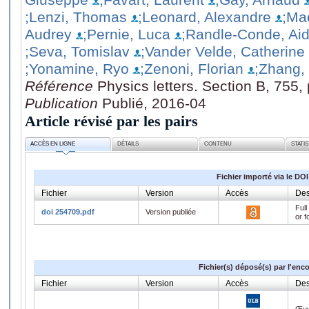
;Lenzi, Thomas
;Leonard, Alexandre
;Ma
Audrey
;Pernie, Luca
;Randle-Conde, Ai
;Seva, Tomislav
;Vander Velde, Catherine
;Yonamine, Ryo
;Zenoni, Florian
;Zhang
Référence
Physics letters. Section B, 755
Publication
Publié, 2016-04
Article révisé par les pairs
ACCÈS EN LIGNE
DÉTAILS
CONTENU
STATI
Fichier importé via le DOI
Fichier
Version
Accès
Des
Full
doi 254709.pdf
Version publiée
or f
Fichier(s) déposé(s) par l'enc
Fichier
Version
Accès
Des
Œuv