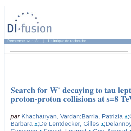
Recherche avancée
|
Historique de recherche
Search for W' decaying to tau lep
proton-proton collisions at s=8 T
par
Khachatryan, Vardan
;Barria, Patrizia
;
Barbara
;De Lentdecker, Gilles
;Delanno
Giuseppe
;Favart, Laurent
;Gay, Arnaud