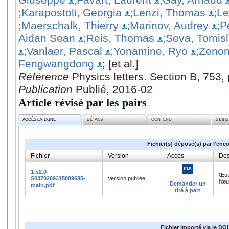
;Karapostoli, Georgia
;Lenzi, Thomas
;L
;Maerschalk, Thierry
;Marinov, Audrey
;P
Aidan Sean
;Reis, Thomas
;Seva, Tomis
;Vanlaer, Pascal
;Yonamine, Ryo
;Zenon
Fengwangdong
; [et al.]
Référence
Physics letters. Section B, 753
Publication
Publié, 2016-02
Article révisé par les pairs
ACCÈS EN LIGNE
DÉTAILS
CONTENU
STATI
Fichier(s) déposé(s) par l'enc
Fichier
Version
Accès
Des
1-s2.0-
Œuv
S0370269315009685-
Version publiée
l'œ
Demander un
main.pdf
tiré à part
Fichier importé via le DOI