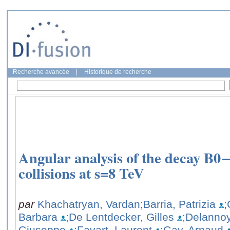
Recherche avancée
|
Historique de recherche
Angular analysis of the decay 
collisions at s=8 TeV
par
Khachatryan, Vardan
;Barria, Patrizia
;
Barbara
;De Lentdecker, Gilles
;Delanno
Giuseppe
;Favart, Laurent
;Gay, Arnaud