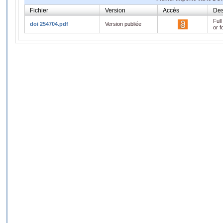
Fichier
Version
Accès
Des
Full
doi 254704.pdf
Version publiée
or f