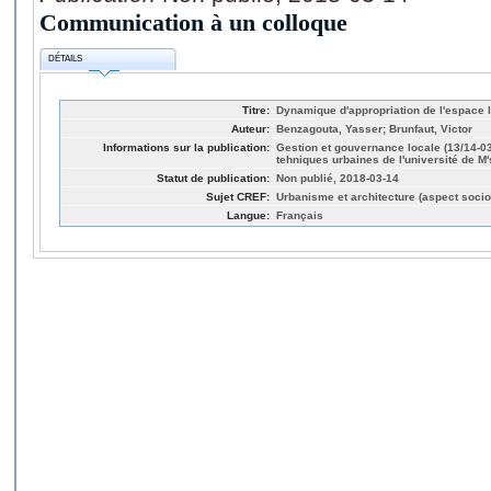
Communication à un colloque
DÉTAILS
Titre:
Dynamique d'appropriation de l'espace 
Auteur:
Benzagouta, Yasser; Brunfaut, Victor
Informations sur la publication:
Gestion et gouvernance locale (13/14-03
tehniques urbaines de l'université de M's
Statut de publication:
Non publié, 2018-03-14
Sujet CREF:
Urbanisme et architecture (aspect socio
Langue:
Français