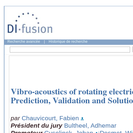
Recherche avancée
|
Historique de recherche
Vibro-acoustics of rotating electr
Prediction, Validation and Soluti
par
Chauvicourt, Fabien
Président du jury
Bultheel, Adhemar
Promoteur
Gyselinck, Johan
;Desmet, W