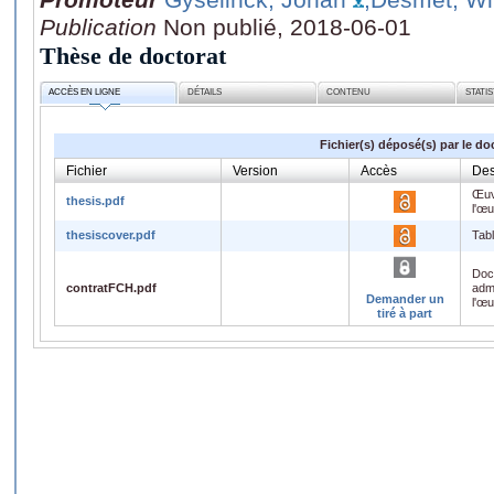
Publication
Non publié, 2018-06-01
Thèse de doctorat
ACCÈS EN LIGNE
DÉTAILS
CONTENU
STATI
Fichier(s) déposé(s) par le do
Fichier
Version
Accès
Des
Œuv
thesis.pdf
l'œ
thesiscover.pdf
Tab
Doc
contratFCH.pdf
admi
Demander un
l'œ
tiré à part