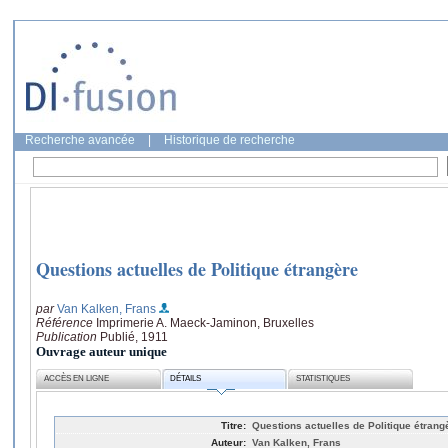
Recherche avancée
|
Historique de recherche
Questions actuelles de Politique étrangère
par
Van Kalken, Frans
Référence
Imprimerie A. Maeck-Jaminon, Bruxelles
Publication
Publié, 1911
Ouvrage auteur unique
ACCÈS EN LIGNE
DÉTAILS
STATISTIQUES
Titre:
Questions actuelles de Politique étrang
Auteur:
Van Kalken, Frans