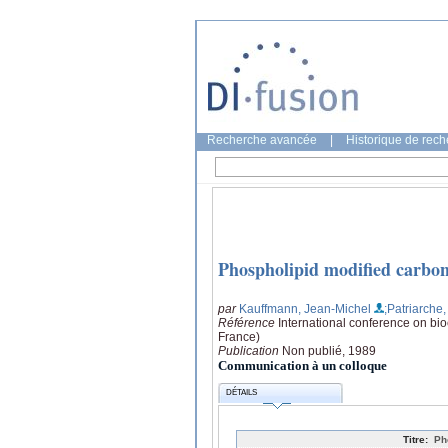
Recherche avancée
|
Historique de rec
Phospholipid modified carbon 
par
Kauffmann, Jean-Michel
;Patriarche
Référence
International conference on bi
France)
Publication
Non publié, 1989
Communication à un colloque
DÉTAILS
Titre:
Ph