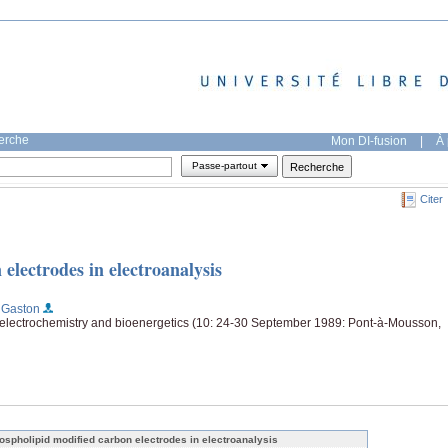
herche
Mon DI-fusion
|
À 
Passe-partout
Citer
electrodes in electroanalysis
, Gaston
oelectrochemistry and bioenergetics (10: 24-30 September 1989: Pont-à-Mousson,
ospholipid modified carbon electrodes in electroanalysis