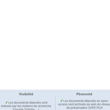
Visibilité
Pérennité
Les documents déposés en open-
Les documents déposés sont
access sont archivés au sein du résea
indexés par les moteurs de recherche
de préservation SAFE-PLN
(Google Scholar,…).