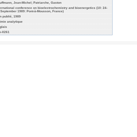
uffmann, Jean-Michel; Patriarche, Gaston
ternational conference on bioelectrochemistry and bioenergetics (10: 24-
 September 1989: Pont-à-Mousson, France)
n publié, 1989
imie analytique
glais
k-0261