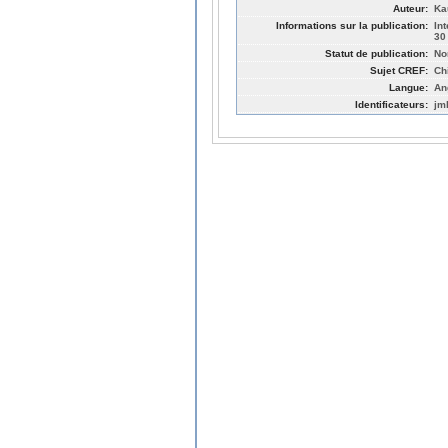
Auteur:
Ka
Informations sur la publication:
In
30
Statut de publication:
No
Sujet CREF:
Ch
Langue:
An
Identificateurs:
jm