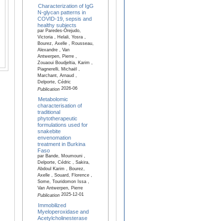
Characterization of IgG
N-glycan patterns in
COVID-19, sepsis and
healthy subjects
par Paredes-Orejudo,
Victoria , Helali, Yosra ,
Bourez, Axelle , Rousseau,
Alexandre , Van
Antwerpen, Pierre ,
Zouaoui Boudjeltia, Karim ,
Piagnerelli, Michaël ,
Marchant, Arnaud ,
Delporte, Cédric
2026-06
Publication
Metabolomic
characterisation of
traditional
phytotherapeutic
formulations used for
snakebite
envenomation
treatment in Burkina
Faso
par Bande, Moumouni ,
Delporte, Cédric , Sakira,
Abdoul Karim , Bourez,
Axelle , Souard, Florence ,
Some, Touridomon Issa ,
Van Antwerpen, Pierre
2025-12-01
Publication
Immobilized
Myeloperoxidase and
Acetylcholinesterase