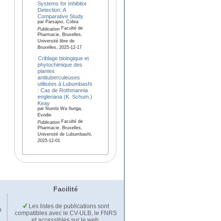
Systems for Inhibitor
Detection: A
Comparative Study
par Parsajoo, Cobra
Faculté de
Publication
Pharmacie, Bruxelles,
Université libre de
Bruxelles, 2025-12-17
Criblage biologique et
phytochimique des
plantes
antituberculeuses
utilisées à Lubumbashi
: Cas de Rothmannia
engleriana (K. Schum.)
Keay
par Numbi Wa Ilunga,
Evodie
Faculté de
Publication
Pharmacie, Bruxelles,
Université de Lubumbashi,
2025-12-01
Facilité
Les listes de publications sont
u
compatibles avec le CV-ULB, le FNRS
et accessibles sur le web.