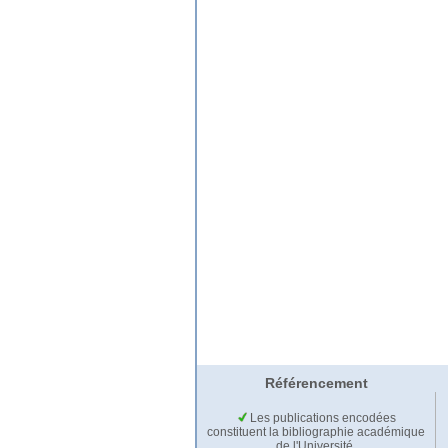
Référencement
Les publications encodées
constituent la bibliographie académique
de l'Université.