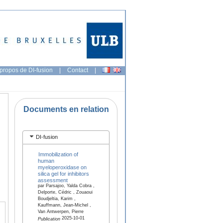
propos de DI-fusion
|
Contact
|
Documents en relation
DI-fusion
Immobilization of
human
myeloperoxidase on
silica gel for inhibitors
assessment
par Parsajoo, Yalda Cobra ,
Delporte, Cédric , Zouaoui
Boudjeltia, Karim ,
Kauffmann, Jean-Michel ,
Van Antwerpen, Pierre
2025-10-01
Publication