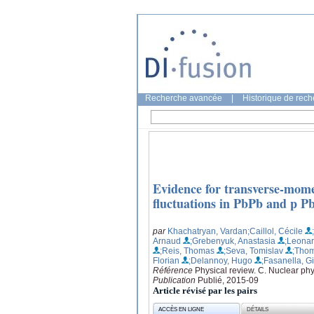
Recherche avancée
|
Historique de rec
Evidence for transverse-mom
fluctuations in PbPb and p Pb
par
Khachatryan, Vardan
;Caillol, Cécile
Arnaud
;Grebenyuk, Anastasia
;Leonar
;Reis, Thomas
;Seva, Tomislav
;Thom
Florian
;Delannoy, Hugo
;Fasanella, 
Référence
Physical review. C. Nuclear phy
Publication
Publié, 2015-09
Article révisé par les pairs
ACCÈS EN LIGNE
DÉTAILS