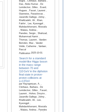
Bugra , Clerbaux, Barbara ,
Das, Aloke Kumar , De
Lentdecker, Gilles , Evard,
Hugues , Favart, Laurent ,
Gianneios, Paraskevas ,
Jaramillo Gallego, Johny ,
Khalilzadeh, Ali , Khan,
Fakhri , Lee, Kyeongpil ,
Mahdavikhorrami, Mostafa
, Malara, Andrea ,
Paredes, Sergio , Shahzad,
Muhammad Aamir ,
Thomas, Laurent , Vanden
Bemden, Max , Vander
Velde, Catherine , Vanlaer,
Pascal
2025-10-01
Publication
Search for a standard
model-like Higgs boson
in the mass range
between 70 and
110 GeV in the diphoton
final state in proton-
proton collisions at
s=13TeV
par Hayrapetyan, A. ,
Clerbaux, Barbara , De
Lentdecker, Gilles , Favart,
Laurent , Hohov, Dmytro ,
Jaramillo Gallego, Johny ,
Khalilzadeh, Ali , Lee,
Kyeongpil ,
Mahdavikhorrami, Mostafa
, Malara, Andrea , Paredes