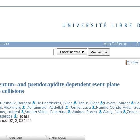
herche
Mon DI-fusion
|
À 
Passe-partout
Citer
entum- and pseudorapidity-dependent event-plane
 collisions
;Clerbaux, Barbara
;De Lentdecker, Gilles
;Dobur, Didar
;Favart, Laurent
;Ga
d, Alexandre
;Mohammadi, Abdollah
;Pernie, Luca
;Randle-Conde, Aidan Se
as, Laurent
;Vander Velde, Catherine
;Vanlaer, Pascal
;Wang, Jian
;Zenoni,
Giuseppe
; [et al.]
sics, 92, 3, 034911
CONTENU
STATISTIQUES