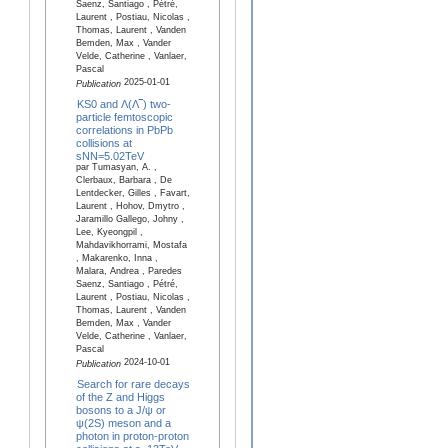
Saenz, Santiago , Pétré,
Laurent , Postiau, Nicolas ,
Thomas, Laurent , Vanden
Bemden, Max , Vander
Velde, Catherine , Vanlaer,
Pascal
2025-01-01
Publication
KS0 and Λ(Λ‾) two-
particle femtoscopic
correlations in PbPb
collisions at
sNN=5.02TeV
par Tumasyan, A. ,
Clerbaux, Barbara , De
Lentdecker, Gilles , Favart,
Laurent , Hohov, Dmytro ,
Jaramillo Gallego, Johny ,
Lee, Kyeongpil ,
Mahdavikhorrami, Mostafa
, Makarenko, Inna ,
Malara, Andrea , Paredes
Saenz, Santiago , Pétré,
Laurent , Postiau, Nicolas ,
Thomas, Laurent , Vanden
Bemden, Max , Vander
Velde, Catherine , Vanlaer,
Pascal
2024-10-01
Publication
Search for rare decays
of the Z and Higgs
bosons to a J/ψ or
ψ(2S) meson and a
photon in proton-proton