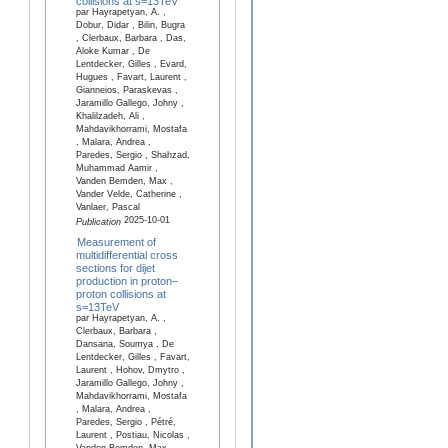
collisions at s=13TeV
par Hayrapetyan, A. ,
Dobur, Didar , Bilin, Bugra
, Clerbaux, Barbara , Das,
Aloke Kumar , De
Lentdecker, Gilles , Evard,
Hugues , Favart, Laurent ,
Gianneios, Paraskevas ,
Jaramillo Gallego, Johny ,
Khalilzadeh, Ali ,
Mahdavikhorrami, Mostafa
, Malara, Andrea ,
Paredes, Sergio , Shahzad,
Muhammad Aamir ,
Vanden Bemden, Max ,
Vander Velde, Catherine ,
Vanlaer, Pascal
2025-10-01
Publication
Measurement of
multidifferential cross
sections for dijet
production in proton–
proton collisions at
s=13TeV
par Hayrapetyan, A. ,
Clerbaux, Barbara ,
Dansana, Soumya , De
Lentdecker, Gilles , Favart,
Laurent , Hohov, Dmytro ,
Jaramillo Gallego, Johny ,
Mahdavikhorrami, Mostafa
, Malara, Andrea ,
Paredes, Sergio , Pétré,
Laurent , Postiau, Nicolas ,