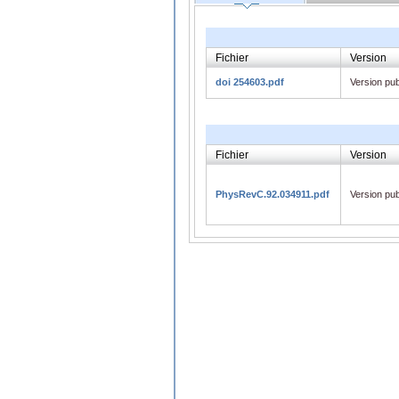
Fichier
Version
doi 254603.pdf
Version pub
Fichier
Version
PhysRevC.92.034911.pdf
Version pub