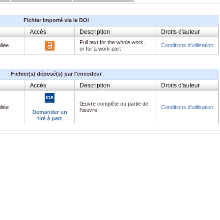
Fichier importé via le DOI
Accès
Description
Droits d'auteur
Full text for the whole work,
liée
Conditions d'utilisation
or for a work part
Fichier(s) déposé(s) par l'encodeur
Accès
Description
Droits d'auteur
Œuvre complète ou partie de
liée
Conditions d'utilisation
l'œuvre
Demander un
tiré à part