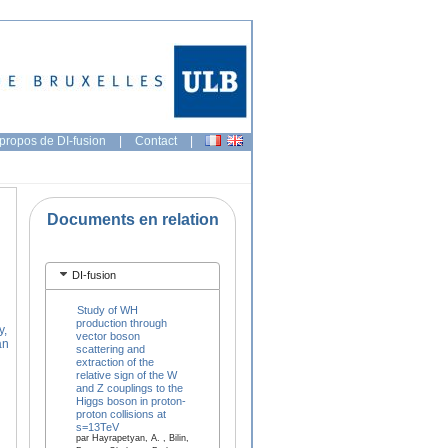
propos de DI-fusion
|
Contact
|
Documents en relation
DI-fusion
Study of WH
production through
y,
vector boson
an
scattering and
extraction of the
relative sign of the W
and Z couplings to the
Higgs boson in proton-
proton collisions at
s=13TeV
par Hayrapetyan, A. , Bilin,