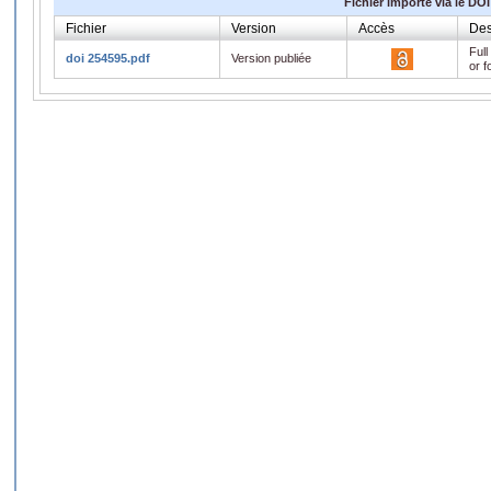
Fichier importé via le DOI
Fichier
Version
Accès
Des
Full
doi 254595.pdf
Version publiée
or f