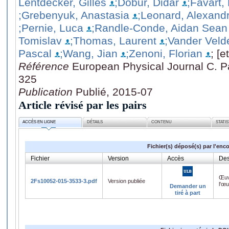
Lentdecker, Gilles
;Dobur, Didar
;Favart,
;Grebenyuk, Anastasia
;Leonard, Alexand
;Pernie, Luca
;Randle-Conde, Aidan Sean
Tomislav
;Thomas, Laurent
;Vander Veld
Pascal
;Wang, Jian
;Zenoni, Florian
; [et
Référence
European Physical Journal C. Par
325
Publication
Publié, 2015-07
Article révisé par les pairs
ACCÈS EN LIGNE
DÉTAILS
CONTENU
STATI
Fichier(s) déposé(s) par l'enc
Fichier
Version
Accès
Des
Œuv
2Fs10052-015-3533-3.pdf
Version publiée
l'œ
Demander un
tiré à part