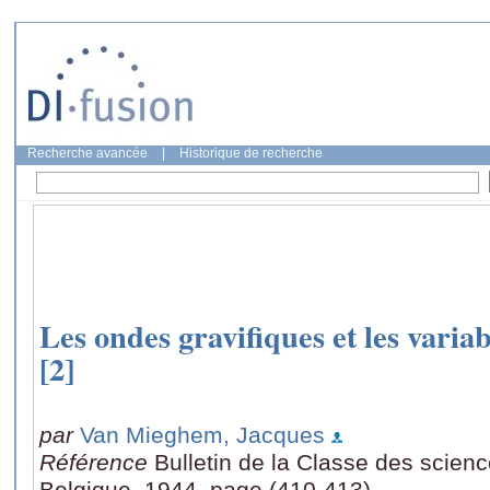
Recherche avancée
|
Historique de recherche
Les ondes gravifiques et les vari
[2]
par
Van Mieghem, Jacques
Référence
Bulletin de la Classe des scien
Belgique, 1944, page (410-413)