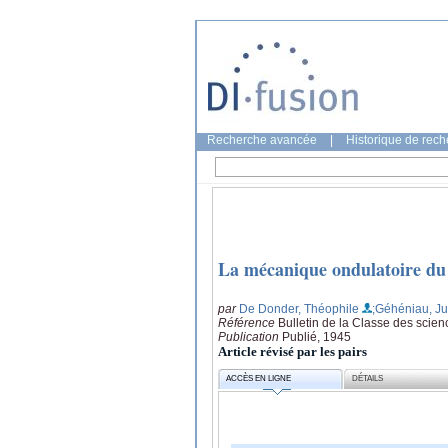
Recherche avancée
|
Historique de rec
La mécanique ondulatoire d
par
De Donder, Théophile
;Géhéniau, Ju
Référence
Bulletin de la Classe des scie
Publication
Publié, 1945
Article révisé par les pairs
ACCÈS EN LIGNE
DÉTAILS