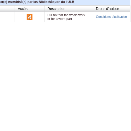
ier(s) numérisé(s) par les Bibliothèques de l'ULB
Accès
Description
Droits d'auteur
Full text for the whole work,
Conditions d'utilisation
or for a work part