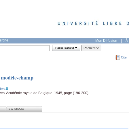
herche
Mon DI-fusion
|
À 
Passe-partout
Citer
u modèle-champ
les
nces. Académie royale de Belgique, 1945, page (196-200)
STATISTIQUES