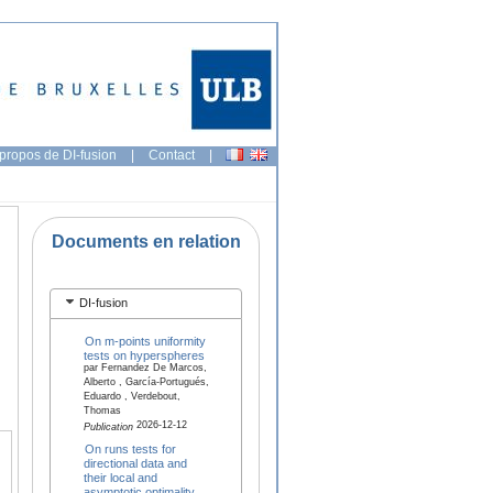
propos de DI-fusion
|
Contact
|
Documents en relation
DI-fusion
On m-points uniformity
tests on hyperspheres
par Fernandez De Marcos,
Alberto , García-Portugués,
Eduardo , Verdebout,
Thomas
2026-12-12
Publication
On runs tests for
directional data and
their local and
asymptotic optimality