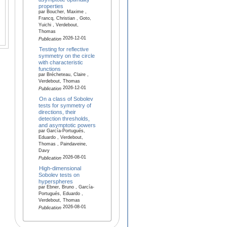
properties
par Boucher, Maxime ,
Francq, Christian , Goto,
Yuichi , Verdebout,
Thomas
2026-12-01
Publication
Testing for reflective
symmetry on the circle
with characteristic
functions
par Brécheteau, Claire ,
Verdebout, Thomas
2026-12-01
Publication
On a class of Sobolev
tests for symmetry of
directions, their
detection thresholds,
and asymptotic powers
par García-Portugués,
Eduardo , Verdebout,
Thomas , Paindaveine,
Davy
2026-08-01
Publication
High-dimensional
Sobolev tests on
hyperspheres
par Ebner, Bruno , García-
Portugués, Eduardo ,
Verdebout, Thomas
2026-08-01
Publication