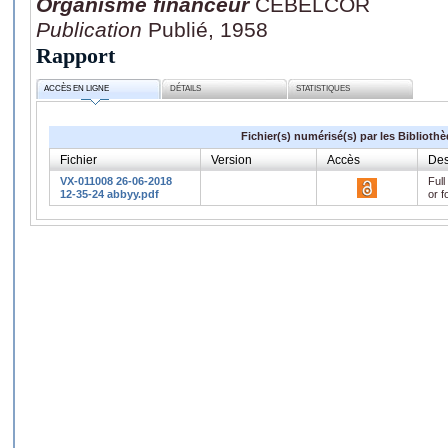
Organisme financeur
CEBELCOR
Publication
Publié, 1958
Rapport
ACCÈS EN LIGNE
DÉTAILS
STATISTIQUES
Fichier(s) numérisé(s) par les Biblioth
Fichier
Version
Accès
Des
VX-011008 26-06-2018
Full
12-35-24 abbyy.pdf
or f