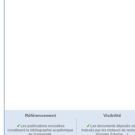
Référencement
Visibilité
Les publications encodées
Les documents déposés so
constituent la bibliographie académique
indexés par les moteurs de rech
de l'Université.
(Google Scholar,…).