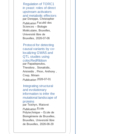
Regulation of TORC1
in yeast: roles of direct
upstream activators
and metabolic effectors
par Dereppe, Christopher
Faculté des
Publication
Sciences – Biologie
Moléculaire, Bruxelles,
Université libre de
Bruxelles, 2026-07-06
Protocol for detecting
causal variants by co-
localizing GWAS and
QTL studies using
colocRedRibbon
par Papadopoulou,
Theodora , Sionakidis,
Aristeidis , Piron, Anthony ,
Cnop, Miriam
2026-07-01
Publication
Integrating structural
and evolutionary
information to infer the
mutational landscape of
proteins
par Tsishyn, Matsvei
Ecole
Publication
Polytechnique – Ecole de
Bioingénierie de Bruxelles,
Bruxelles, Université libre
de Bruxelles, 2026-06-29