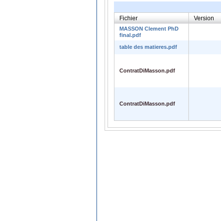
Fichier
Version
MASSON Clement PhD
final.pdf
table des matieres.pdf
ContratDiMasson.pdf
ContratDiMasson.pdf