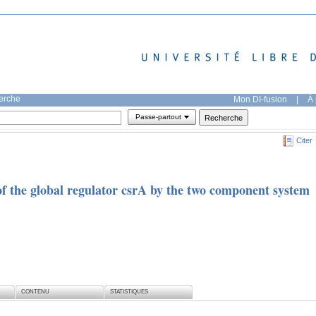
herche
Mon DI-fusion
|
À 
Passe-partout
Citer
of the global regulator csrA by the two component system
CONTENU
STATISTIQUES