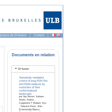
propos de DI-fusion
|
Contact
|
Documents en relation
DI-fusion
Nanobody-mediated
control of long RSH Rel
and RelA catalysis by
restriction of their
conformational
landscape
par Van Nerom, Katleen ,
Ainelo, Andres ,
Coppieters'T Wallant, Kyo
, Talavera Perez, Ariel ,
Echemendia Blanco,