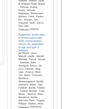
Dannele , Peeters, Sarah ,
El Khalfaoui Oulali, Brahim
, Tamman, Hedvig ,
Kurata, Tatsuaki ,
Roghanian, Mohammad ,
Martens, Chloé , Pardon,
Els , Steyaert, Jan ,
Hauryliuk, Vasili , Garcia-
Pino, Abel
2026-05
Publication
Epigenetic landscapes
in human pancreatic
islets reveal distinct
drivers for adaptation
to age and type 2
diabetes
par Maurin, Lucas ,
Marselli, Lorella , Boissel,
Mathilde , Pascat, Vincent
, Suleiman, Mara ,
Henriques, Emma , De
Luca, Carmela , Ning,
Lijiao , Fourcot, Marie ,
Tesi, Marta , Toussaint,
Bénédicte ,
Amanzougarene, Souhila ,
Derhourhi, Mehdi , Oger,
Frédérik , Burdet, Frederic
, Canouil, Mickaël , Cnop,
Miriam , Ibberson, Mark ,
Bonnefond, Amélie ,
Marchetti, Piero , Froguel,
Philippe , Khamis, Amna
2026-06-03
Publication