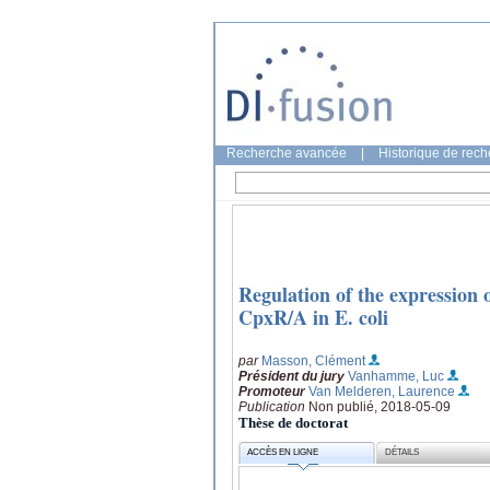
Recherche avancée
|
Historique de rec
Regulation of the expression 
CpxR/A in E. coli
par
Masson, Clément
Président du jury
Vanhamme, Luc
Promoteur
Van Melderen, Laurence
Publication
Non publié, 2018-05-09
Thèse de doctorat
ACCÈS EN LIGNE
DÉTAILS