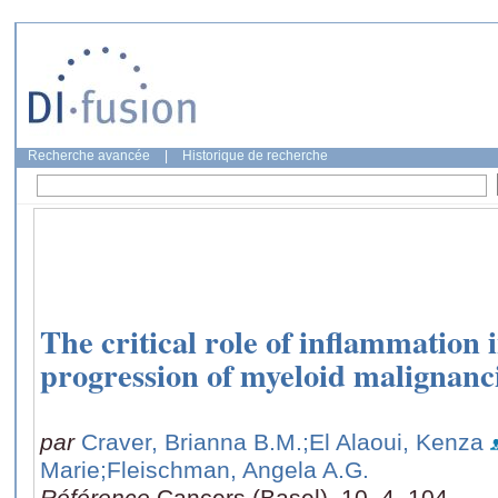
Recherche avancée
|
Historique de recherche
The critical role of inflammation 
progression of myeloid malignanc
par
Craver, Brianna B.M.
;El Alaoui, Kenza
Marie
;Fleischman, Angela A.G.
Référence
Cancers (Basel), 10, 4, 104