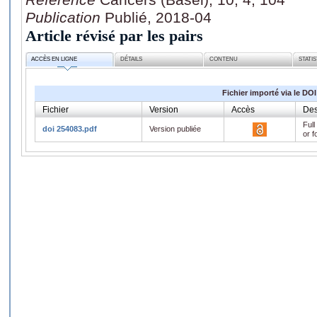
Publication
Publié, 2018-04
Article révisé par les pairs
ACCÈS EN LIGNE
DÉTAILS
CONTENU
STATI
Fichier importé via le DOI
Fichier
Version
Accès
Des
Full
doi 254083.pdf
Version publiée
or f