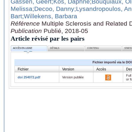
Gassen, Geert
;Kos, Daphne
;Bouquiaux, Oli
Melissa
;Decoo, Danny
;Lysandropoulos, A
Bart
;Willekens, Barbara
Référence
Multiple Sclerosis and Related 
Publication
Publié, 2018-05
Article révisé par les pairs
ACCÈS EN LIGNE
DÉTAILS
CONTENU
STATI
Fichier importé via le DOI
Fichier
Version
Accès
Des
Full
doi 254072.pdf
Version publiée
or f