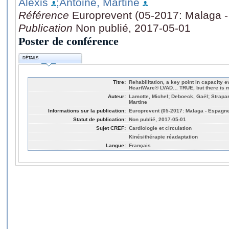
Alexis
;Antoine, Martine
Référence
Europrevent (05-2017: Malaga 
Publication
Non publié, 2017-05-01
Poster de conférence
DÉTAILS
Titre:
Rehabilitation, a key point in capacity e
HeartWare® LVAD… TRUE, but there is m
Auteur:
Lamotte, Michel; Deboeck, Gaël; Strapart
Martine
Informations sur la publication:
Europrevent (05-2017: Malaga - Espagne
Statut de publication:
Non publié, 2017-05-01
Sujet CREF:
Cardiologie et circulation
Kinésithérapie réadaptation
Langue:
Français