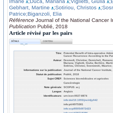
Imane
;Duca, Mariana
;Viglietti, Giulia
;
Gebhart, Martine
;Sotiriou, Christos
;Sos
Patrice
;Biganzoli, Elia
Référence
Journal of the National Cancer I
Publication
Publié, 2018
Article révisé par les pairs
DÉTAILS
CONTENU
Titre:
Potential Benefit of Intra-operative Admi
Cancer Recurrence According to the Pa
Auteur:
Desmedt, Christine; Demicheli, Romano; 
Mariana; Viglietti, Giulia; Berlière, Mart
Sotiriou, Christos; Sosnowski, Maurice; F
Informations sur la publication:
Journal of the National Cancer Institute,
Statut de publication:
Publié, 2018
Sujet CREF:
Sciences bio-médicales et agricoles
Cancérologie
Note générale:
SCOPUS: ar.j
Langue:
Anglais
Identificateurs:
urn:issn:0027-8874
info:doi/10.1093/jnci/djy042
info:pii/4975381
info:scp/85054972423
info:pmid/29718396