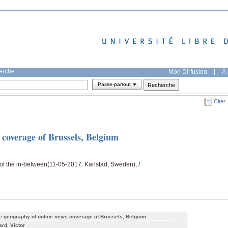
herche
Mon DI-fusion
|
À 
Passe-partout
Citer
 coverage of Brussels, Belgium
f the in-between(11-05-2017: Karlstad, Sweden), /
e geography of online news coverage of Brussels, Belgium
ard, Victor