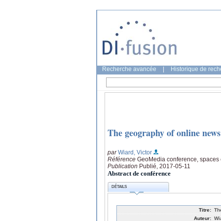
Recherche avancée
|
Historique de rec
The geography of online news
par
Wiard, Victor
Référence
GeoMedia conference, spaces o
Publication
Publié, 2017-05-11
Abstract de conférence
DÉTAILS
Titre:
Th
Auteur:
Wi