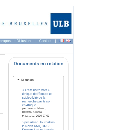
propos de DI-fusion
|
Contact
|
Documents en relation
DI-fusion
« C'est notre voix » :
éthique de l'écoute et
subjectivité de la
recherche par le son
en Afrique
par Fierens, Marie ,
Rovetta, Ornella
2026-07-02
Publication
Specialised Journalism
in North Kivu, DRC:
Foreign-Led or Locally