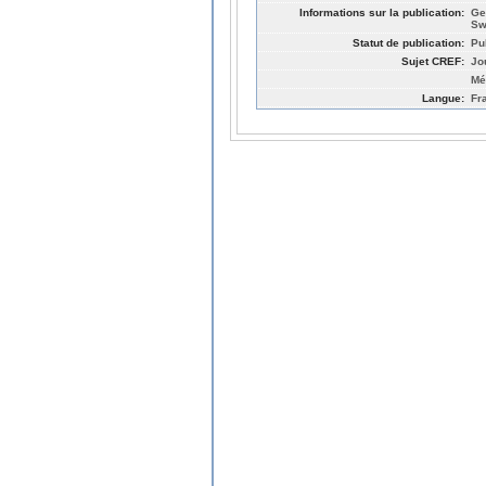
Informations sur la publication:
Ge
Sw
Statut de publication:
Pu
Sujet CREF:
Jo
Mé
Langue:
Fr