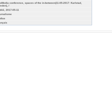
oMedia conference, spaces of the in-between(11-05-2017: Karlstad,
eden), /
blié, 2017-05-11
urnalisme
dias
ançais