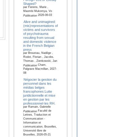
Shaped?
par Fierens, Marie ,
Maombi Mukomya, Vo
2026-06-03
Publication
Alive and unimagined:
(mis)representations of
victims and survivors
of psychotrauma
resulting from sexual
and domestic violence
in the French Belgian
press
par Broustau, Nadège ,
Rodot, Florian , Jacobs,
Thomas , Zienkowski, Jan
Cham,
Publication
Palgrave Macmillan, 2027-
08
Négocier la gestion du
personnel dans les
médias belges
francophones:Lutte
juridictionnelle et mise
en gestion par les
professionnel·les RH.
par Ramain, Gabrielle
Faculté de
Publication
Lettres, Traduction et
Communication -
Information et
communication, Bruxelles,
Université libre de
Bruxelles, 2026-05-21